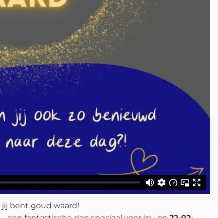
 jij bent goud waard!
t!
een fantastische dag speciaal voor jou op
22-02-