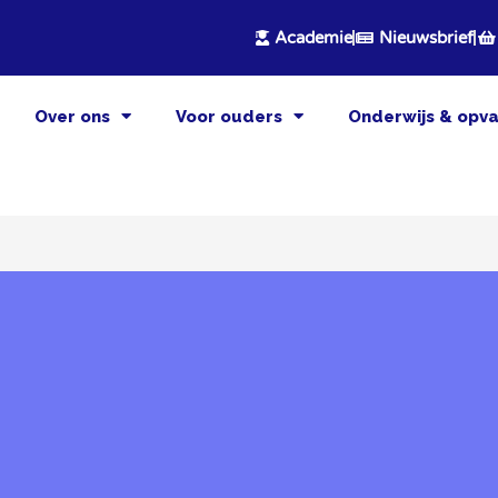
Academie
Nieuwsbrief
Over ons
Voor ouders
Onderwijs & opv