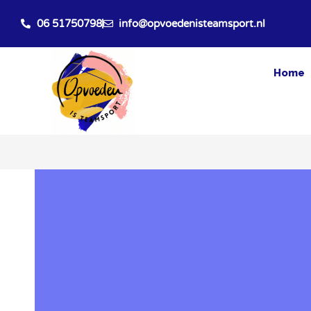
Ga
naar
06 51750798
info@opvoedenisteamsport.nl
de
inhoud
Home